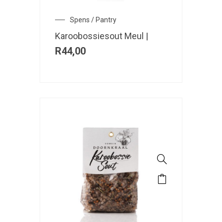
Spens / Pantry
Karoobossiesout Meul |
R
44,00