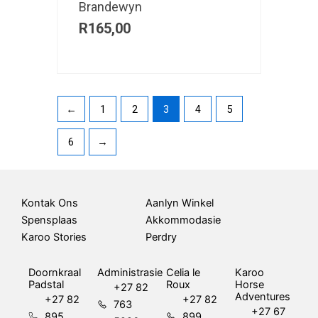
Brandewyn
R
165,00
←
1
2
3
4
5
6
→
Kontak Ons
Aanlyn Winkel
Spensplaas
Akkommodasie
Karoo Stories
Perdry
Doornkraal
Administrasie
Celia le
Karoo
Padstal
Roux
Horse
+27 82
Adventures
+27 82
+27 82
763
+27 67
895
899