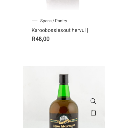
Spens / Pantry
Karoobossiesout hervul |
R
48,00