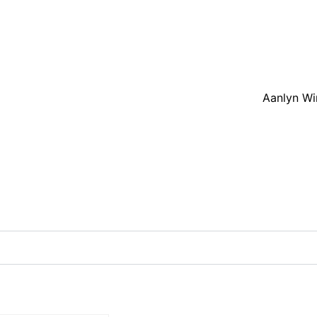
LONG TABLE LUNCHEONS
AKKOMMODASIE
PERDRY
K
Aanlyn Wi