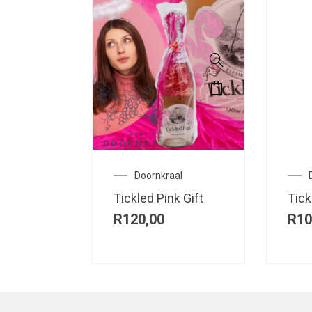
Doornkraal
Tickled Pink Gift
Tick
R
120,00
R
10