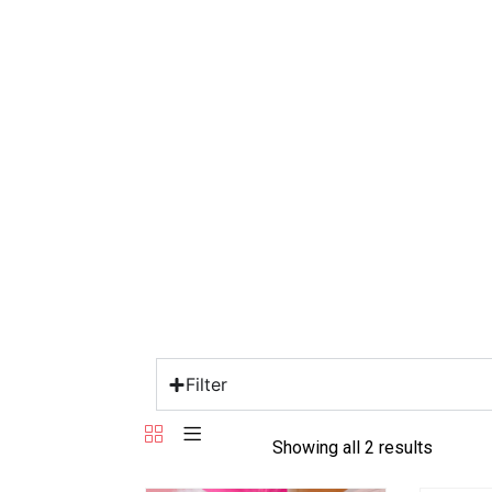
Skip
TUISBLAD
AANLYN WINKEL
to
content
KONTAK ONS
Filter
Showing all 2 results