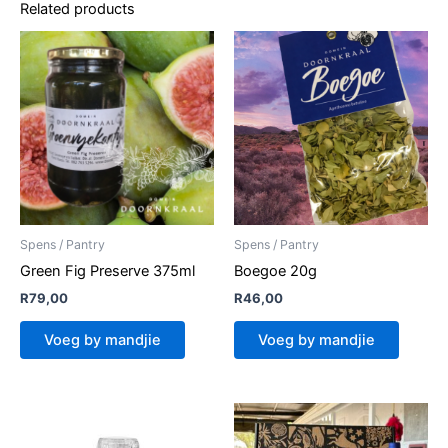
Related products
Spens / Pantry
Spens / Pantry
Green Fig Preserve 375ml
Boegoe 20g
R
79,00
R
46,00
Voeg by mandjie
Voeg by mandjie