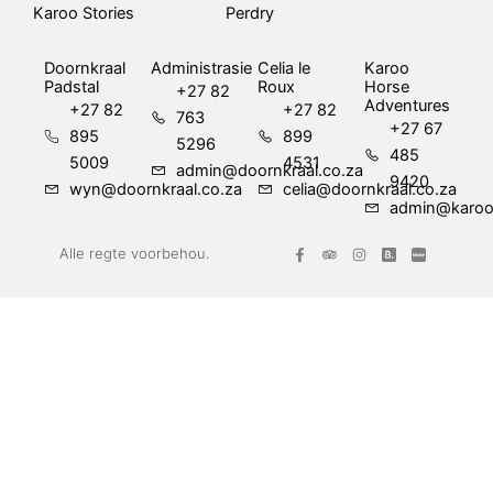
Karoo Stories
Perdry
Doornkraal
Administrasie
Celia le
Karoo
Padstal
Roux
Horse
+27 82
Adventures
+27 82
+27 82
763
+27 67
895
899
5296
485
5009
4531
admin@doornkraal.co.za
9420
wyn@doornkraal.co.za
celia@doornkraal.co.za
admin@karoo
F
T
I
Alle regte voorbehou.
a
r
n
c
i
s
e
p
t
b
a
a
o
d
g
o
v
r
k
i
a
-
s
m
f
o
r