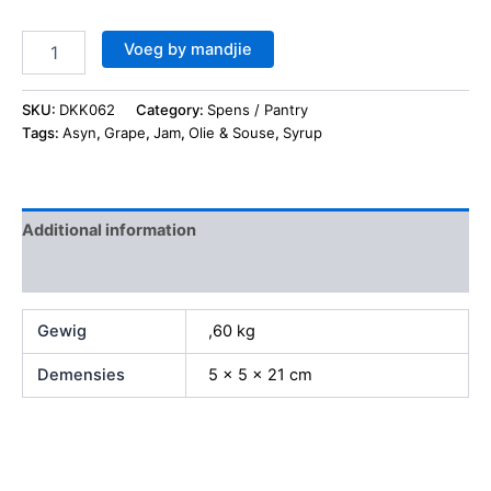
Voeg by mandjie
SKU:
DKK062
Category:
Spens / Pantry
Tags:
Asyn
,
Grape
,
Jam
,
Olie & Souse
,
Syrup
Additional information
Reviews (0)
Gewig
,60 kg
Demensies
5 × 5 × 21 cm