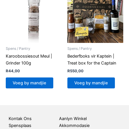
Spens / Pantry
Spens / Pantry
Karoobossiesout Meul |
Bederfboks vir Kaptein |
Grinder 100g
Treat box for the Captain
R
44,00
R
550,00
Voeg by mandjie
Voeg by mandjie
Kontak Ons
Aanlyn Winkel
Spensplaas
Akkommodasie